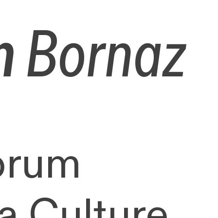
n
Bornaz
orum
a Culture