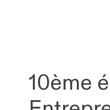
10ème é
Entrepre