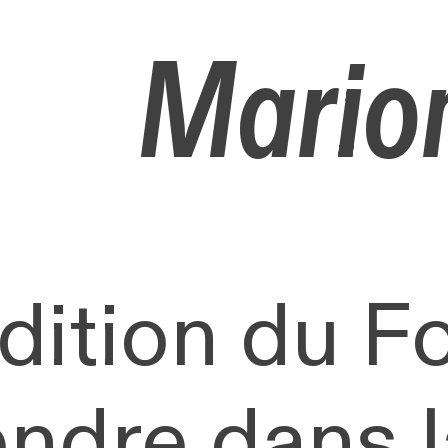
Mario
dition du F
ndre dans l