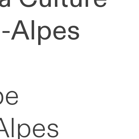
-Alpes
pe
Alpes