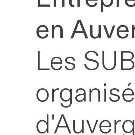
en Auve
Les SU
organisé
d'
Auver