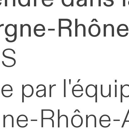
rgne-Rhône
BS
e par l'équi
gne-Rhône-